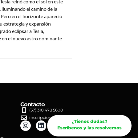
Tesla reinó como el sol en este
 iluminando el camino de la
. Pero en el horizonte apareció
 estrategia y expansión
grado eclipsar a Tesla,
 en el nuevo astro dominante
Contacto
(57) 310 478 5600
inscripciones@nogma.co
¿Tienes dudas?
Escríbenos y las resolvemos
os