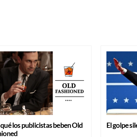
 qué los publicistas beben Old
El golpe si
hioned