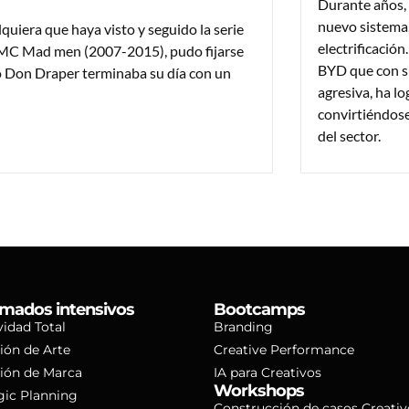
Durante años, 
nuevo sistema,
uiera que haya visto y seguido la serie
electrificación
MC Mad men (2007-2015), pudo fijarse
BYD que con su
 Don Draper terminaba su día con un
agresiva, ha lo
convirtiéndose
del sector.
mados intensivos
Bootcamps
vidad Total
Branding
ión de Arte
Creative Performance
ión de Marca
IA para Creativos
Workshops
gic Planning
Construcción de casos Creativ