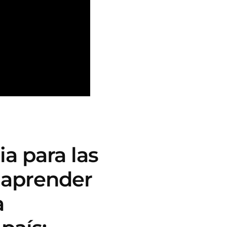
a para las
 aprender
a