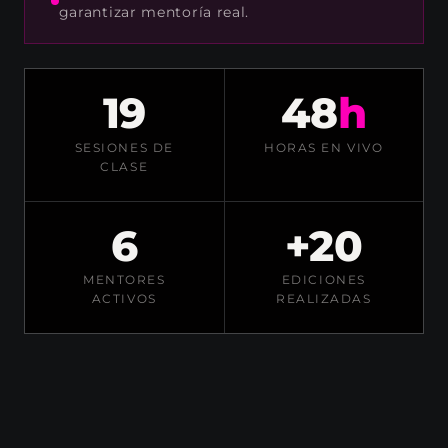
garantizar mentoría real.
19
48
h
SESIONES DE
HORAS EN VIVO
CLASE
6
+20
MENTORES
EDICIONES
ACTIVOS
REALIZADAS