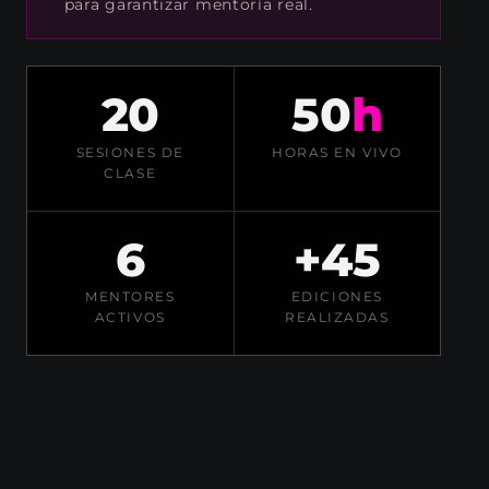
para garantizar mentoría real.
20
50
h
SESIONES DE
HORAS EN VIVO
CLASE
6
+45
MENTORES
EDICIONES
ACTIVOS
REALIZADAS