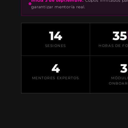
Inicia 3 de septiembre.
Cupos limitados pa
garantizar mentoría real.
14
35
SESIONES
HORAS DE F
4
3
MENTORES EXPERTOS
MÓDUL
ONBOAR