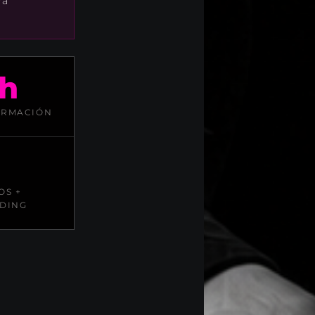
ra
h
ORMACIÓN
OS +
DING