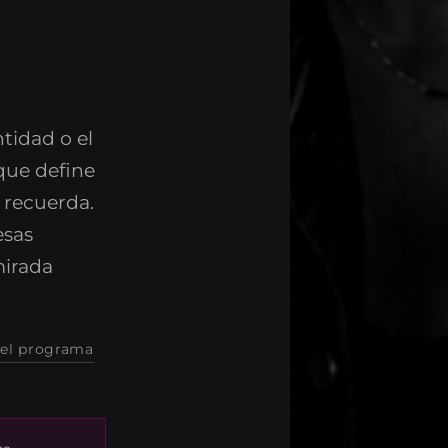
ntidad o el
que define
 recuerda.
esas
mirada
 el programa