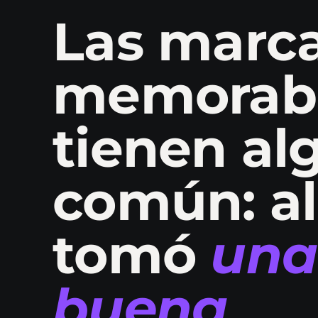
Las marc
memorab
tienen al
común: a
tomó
una
buena