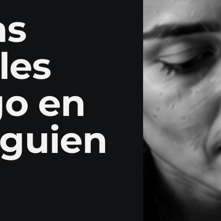
as
les
go en
lguien