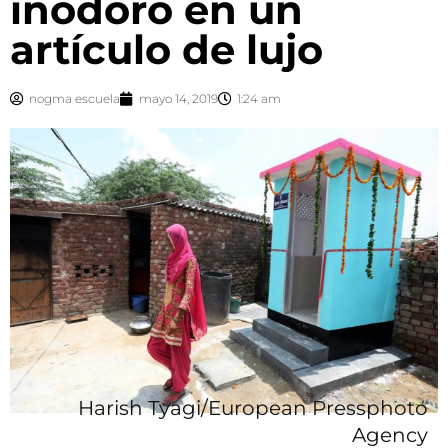
inodoro en un
artículo de lujo
nogma escuela
mayo 14, 2019
1:24 am
Harish Tyagi/European Pressphoto
Agency