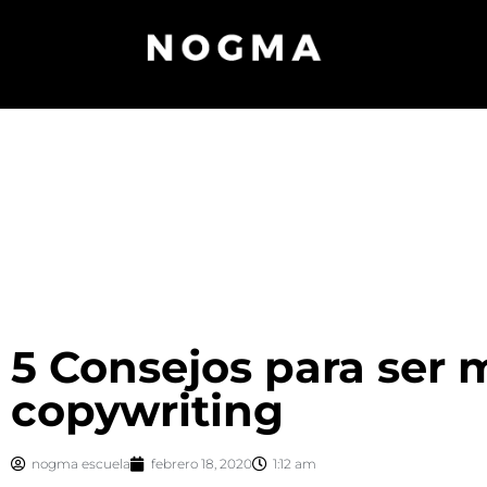
5 Consejos para ser 
copywriting
nogma escuela
febrero 18, 2020
1:12 am