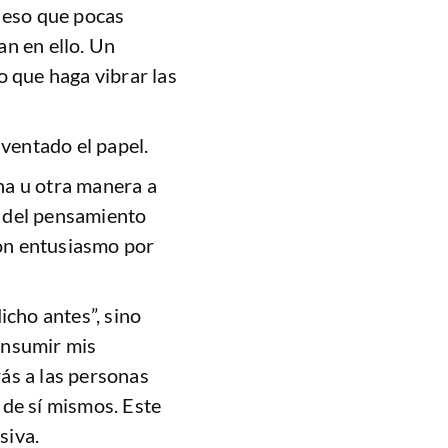
 eso que pocas
n en ello. Un
o que haga vibrar las
nventado el papel.
na u otra manera a
jo del pensamiento
con entusiasmo por
icho antes”, sino
onsumir mis
rás a las personas
 de sí mismos. Este
siva.